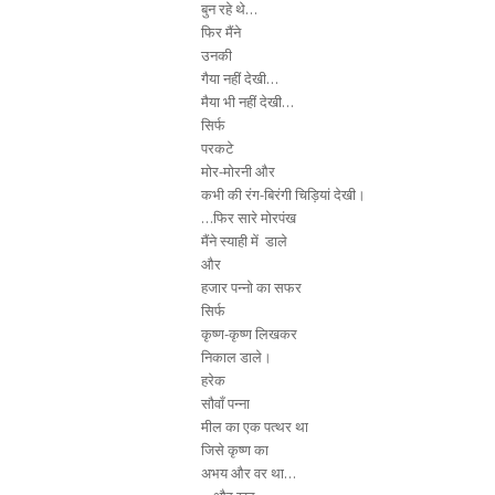
बुन रहे थे…
फिर मैंने
उनकी
गैया नहीं देखी…
मैया भी नहीं देखी…
सिर्फ
परकटे
मोर-मोरनी और
कभी की रंग-बिरंगी चिड़ियां देखी।
…फिर सारे मोरपंख
मैंने स्याही में डाले
और
हजार पन्नो का सफर
सिर्फ
कृष्ण-कृष्ण लिखकर
निकाल डाले।
हरेक
सौवाँ पन्ना
मील का एक पत्थर था
जिसे कृष्ण का
अभय और वर था…