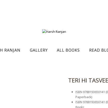
H RANJAN
GALLERY
ALL BOOKS
READ BL
TERI HI TASVEER:
ISBN 9788193650141 (Ed
Paperback)
ISBN 9788193650141 (Edi
Book)