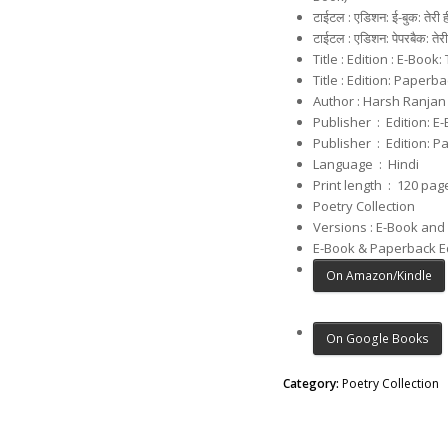
टाईटल : एडिशन: ई-बुक: तेरी ह
टाईटल : एडिशन: पेपरबैक: तेरी
Title : Edition : E-Book
Title : Edition: Paperb
Author : Harsh Ranjan
Publisher ‏ : ‎ 
Publisher ‏ : ‎
Language ‏ : ‎
Hindi
Print length ‏ : ‎
Poetry Collection
Versions : E-Book an
E-Book & Paperback E
On Amazon/Kindle
On Google Books
Category:
Poetry Collection