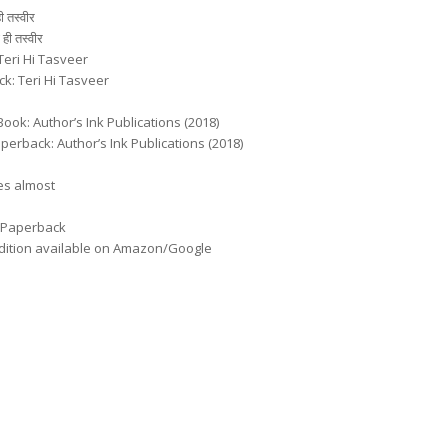
ी तस्वीर
 ही तस्वीर
: Teri Hi Tasveer
ack: Teri Hi Tasveer
Edition: E-Book: Author’s Ink Publications (2018)
 Edition: Paperback: Author’s Ink Publications (2018)
 120 pages almost
d Paperback
dition available on Amazon/Google