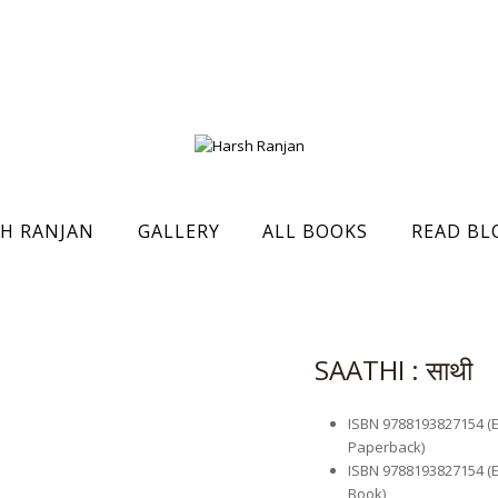
H RANJAN
GALLERY
ALL BOOKS
READ BL
SAATHI : साथी
ISBN 9788193827154 (Ed
Paperback)
ISBN 9788193827154 (Edi
Book)