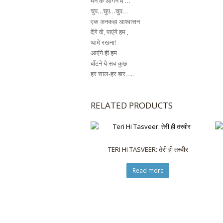
मन के आंगन मे …
चुप…चुप…चुप…
एक अनकहा आश्वासन
देंगे वो, पाएंगे हम ,
थामे रखना!
आएंगे ही हम
बाँटने ये सब-कुछ
हर साल-हर बार…..
RELATED PRODUCTS
TERI HI TASVEER: तेरी ही तस्वीर
Read more