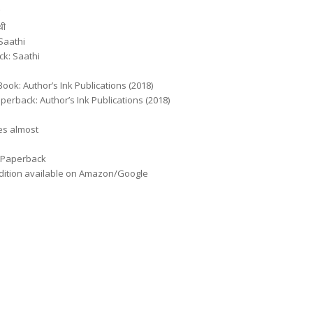
थी
 Saathi
ack: Saathi
Edition: E-Book: Author’s Ink Publications (2018)
 Edition: Paperback: Author’s Ink Publications (2018)
 125 pages almost
d Paperback
dition available on Amazon/Google