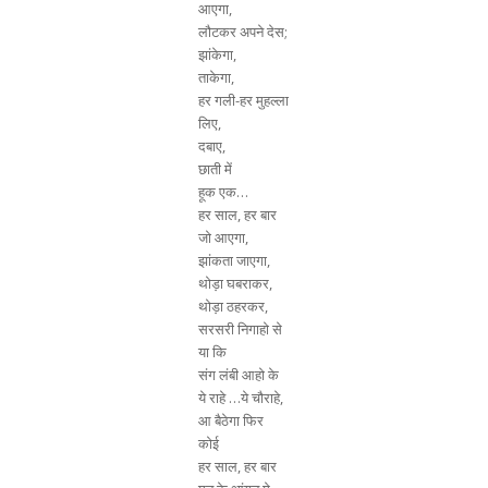
आएगा,
लौटकर अपने देस;
झांकेगा,
ताकेगा,
हर गली-हर मुहल्ला
लिए,
दबाए,
छाती में
हूक एक…
हर साल, हर बार
जो आएगा,
झांकता जाएगा,
थोड़ा घबराकर,
थोड़ा ठहरकर,
सरसरी निगाहो से
या कि
संग लंबी आहो के
ये राहे …ये चौराहे,
आ बैठेगा फिर
कोई
हर साल, हर बार