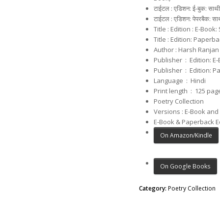
टाईटल : एडिशन: ई-बुक: साथी
टाईटल : एडिशन: पेपरबैक: सा
Title : Edition : E-Book:
Title : Edition: Paperb
Author : Harsh Ranjan
Publisher ‏ : ‎ 
Publisher ‏ : ‎
Language ‏ : ‎
Hindi
Print length ‏ : ‎
Poetry Collection
Versions : E-Book an
E-Book & Paperback E
On Amazon/Kindle
On Google Books
Category:
Poetry Collection