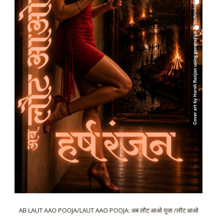
AB LAUT AAO POOJA/LAUT AAO POOJA: अब लौट आओ पूजा /लौट आओ