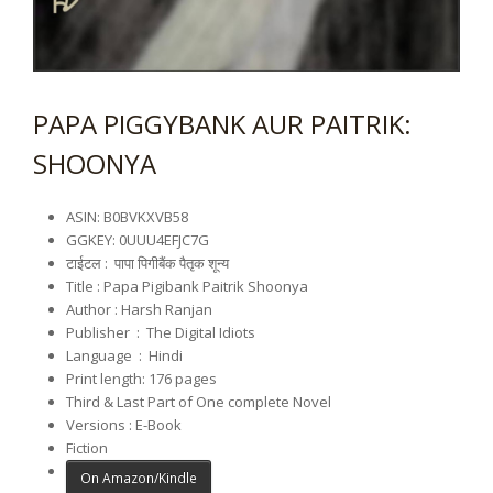
PAPA PIGGYBANK AUR PAITRIK:
SHOONYA
ASIN: B0BVKXVB58
GGKEY: 0UUU4EFJC7G
टाईटल : पापा पिगीबैंक पैतृक शून्य
Title : Papa Pigibank Paitrik Shoonya
Author : Harsh Ranjan
Publisher ‏ : ‎ The Digital Idiots
Language ‏ : ‎
Hindi
Print length: 176
pages
Third & Last Part of One complete Novel
Versions : E-Book
Fiction
On Amazon/Kindle