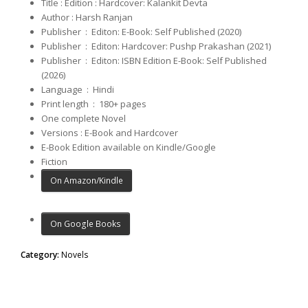
Title : Edition : Hardcover: Kalankit Devta
Author : Harsh Ranjan
Publisher ‏ : ‎ Editon: E-Book: Self Published (2020)
Publisher ‏ : ‎ Editon: Hardcover: Pushp Prakashan (2021)
Publisher ‏ : ‎ Editon: ISBN Edition E-Book: Self Published
(2026)
Language ‏ : ‎
Hindi
Print length ‏ : ‎ 180
+ pages
One complete Novel
Versions : E-Book and Hardcover
E-Book Edition available on Kindle/Google
Fiction
On Amazon/Kindle
On Google Books
Category:
Novels