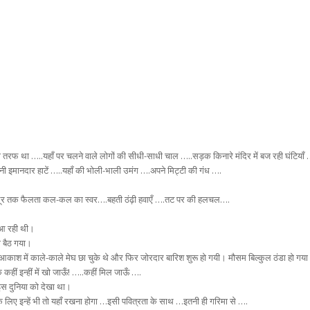
 की तरफ था …..यहाँ पर चलने वाले लोगों की सीधी-साधी चाल …..सड़क किनारे मंदिर में बज रही घंटि
 इमानदार हाटें …..यहाँ की भोली-भाली उमंग ….अपने मिट्टी की गंध ….
ा…दूर तक फैलता कल-कल का स्वर….बहती ठंढ़ी हवाएँ ….तट पर की हलचल….
 आ रही थी।
ी बैठ गया।
ूर आकाश में काले-काले मेघ छा चुके थे और फिर जोरदार बारिश शुरू हो गयी। मौसम बिल्कुल ठंडा हो गय
कहीं इन्हीं में खो जाऊँ! …..कहीं मिल जाऊँ ….
स दुनिया को देखा था।
के लिए इन्हें भी तो यहाँ रखना होगा …इसी पवित्रता के साथ …इतनी ही गरिमा से ….