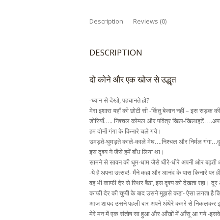
Description
Reviews (0)
DESCRIPTION
दो कोने और एक खोज से उद्धृत
-ध्यान से देखो, पहचानते हो?
मेरा इशारा यहाँ की छोटी सी -किंतु बेजान नहीं – इस सड़क
डोरियाँ….. निश्चल कोमल और पवित्र खिल-खिलाहटें ….अपनी
हम दोनों गंगा के किनारे चले गये।
उमड़ते-घुमड़ते काले-काले मेघ….निश्चल और निर्मल गंग
इस दृश्य ने जैसे हमें बाँध लिया था।
सामने से सावन की धूम-धाम जैसे धीरे-धीरे अपनी ओर बढ़ती
-ये है अपना उत्सव!- मैंने कहा और आनंद के पास किनारे पर ह
वह भी काफी देर से स्थिर बैठा, इस दृश्य को देखता रहा। द
काफी देर की चुप्पी के बाद उसने मुझसे कहा- ऐसा लगता है कि 
आज शायद उसने पहली बार अपने अंधेरे कमरे से निकलकर इ
मेरे मन में एक संतोष सा हुआ और आँखों में आँसू आ गये -इस