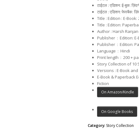
टाईटल : एडिशन: ई-बुक: ज़िंद
टाईटल : एडिशन: पेपरबैक: ज़िं
Title : Edition : E-Book
Title : Edition: Paperb
Author : Harsh Ranjan
Publisher ‏ : ‎ 
Publisher ‏ : ‎
Language ‏ : ‎
Hindi
Print length ‏ : ‎ 200
+ pa
Story Collection of 10 
Versions : E-Book an
E-Book & Paperback E
Fiction
On Amazon/Kindle
On Google Books
Category:
Story Collection