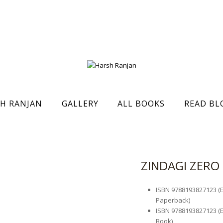
H RANJAN
GALLERY
ALL BOOKS
READ BL
ZINDAGI ZERO MI
ISBN
9788193827123 (Ed
Paperback)
ISBN
9788193827123 (Ed
Book)