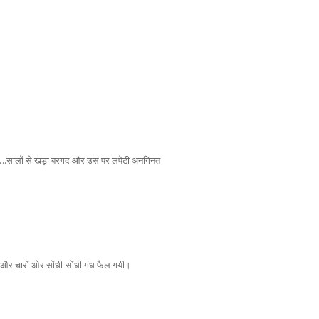
याँ ….सालों से खड़ा बरगद और उस पर लपेटी अनगिनत
ा और चारों ओर सोंधी-सोंधी गंध फैल गयी।