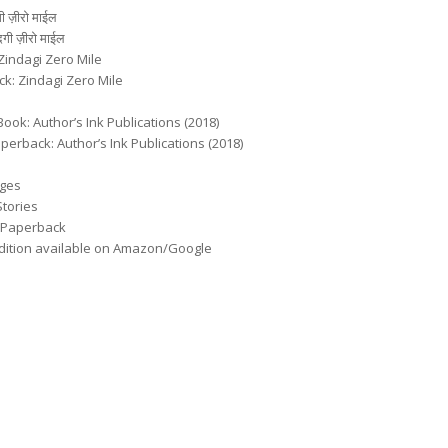
गी ज़ीरो माईल
दगी ज़ीरो माईल
: Zindagi Zero Mile
ack: Zindagi Zero Mile
Edition: E-Book: Author’s Ink Publications (2018)
 Edition: Paperback: Author’s Ink Publications (2018)
ges
Stories
d Paperback
dition available on Amazon/Google