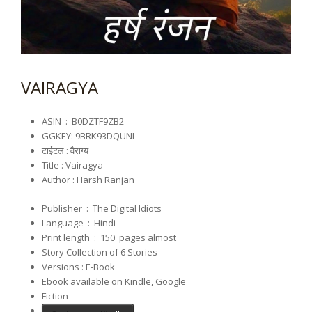
VAIRAGYA
ASIN ‏ : ‎
B0DZTF9ZB2
GGKEY: 9BRK93DQUNL
टाईटल : वैराग्य
Title : Vairagya
Author : Harsh Ranjan
Publisher ‏ : ‎ The Digital Idiots
Language ‏ : ‎
Hindi
Print length ‏ : ‎ 150
pages almost
Story Collection of 6 Stories
Versions : E-Book
Ebook available on Kindle, Google
Fiction