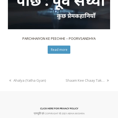
PARCHHAIYON KE PEECHHE – POORVSANDHYA
Read more
Ahalya (Yatha Gyan)
Shaam Kee Chaay Tak…
CLICK HERE FOR PRIVACY POLICY
प्रस्तुति एवं COPYRIGHT © 2021 ABHA MISHRA