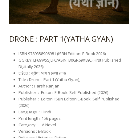
DRONE : PART 1(YATHA GYAN)
ISBN 9789358906981 (ISBN Edition: E-Book 2026)
GGKEY: LF69W5SJLF0/ASIN: B0GR69X89L (First Published
Digitally 2026)
टाईटल : द्रोण : भाग १ (यथा ज्ञान)
Title : Drone : Part 1 (Yatha Gyan),
Author : Harsh Ranjan
Publisher ‏ : ‎ Editon: E-Book: Self Published (2026)
Publisher ‏ : ‎ Editon: ISBN Edition E-Book: Self Published
(2026)
Language ‏ : ‎
Hindi
Print length: 156
pages
Category: A Novel
Versions : E-Book
Religious Historical Fiction