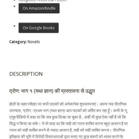
On Amazon/Kindle
On Google Books
Category:
Novels
DESCRIPTION
द्रोण: भाग १ (यथा ज्ञान) की प्रस्तावना से उद्धृत
होली के महत त्यौहार पर सभी पाठकों को अनेकानेक शुभकामनाएं। अपना नया पौराणिक
उपन्यास, ‘द्रोण : प्रथम भाग (यथा ज्ञान)‘ आप पाठकों को अर्पित कर रहा हूँ। कभी के यू
ट्यूब विडियो में कहा था कि सब कुछ लिखा जा चुका है…कहीं भी कुछ ऐसा नहीं है जो कि
सिद्ध न किया जा सके। ये भी कहा था कि सही को गलत साबित करना बहुत आसान है पर
गलत को सही साबित करने से ज्यादा आसान है, सही को सही साबित करना। पौराणिक
इतिहास की भूमि में विरोधी विचारधाराओं द्वारा बनाए गए कुछ बंकरों को ध्वस्त करने के